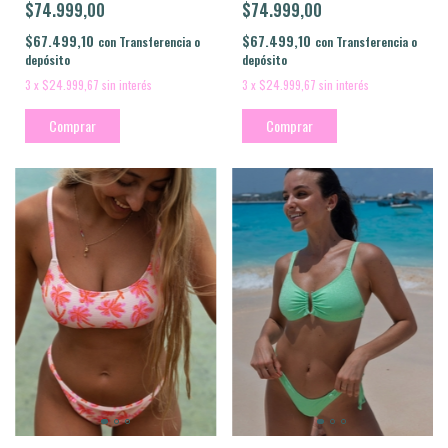
$74.999,00
$74.999,00
$67.499,10
$67.499,10
con
Transferencia o
con
Transferencia o
depósito
depósito
3
x
$24.999,67
sin interés
3
x
$24.999,67
sin interés
Comprar
Comprar