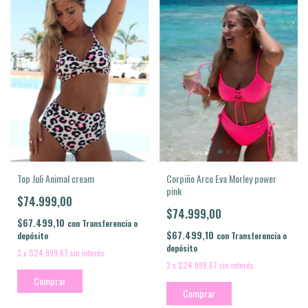
Top Juli Animal cream
Corpiño Arco Eva Morley power
pink
$74.999,00
$74.999,00
$67.499,10
con
Transferencia o
$67.499,10
depósito
con
Transferencia o
depósito
3
x
$24.999,67
sin interés
3
x
$24.999,67
sin interés
Comprar
Comprar