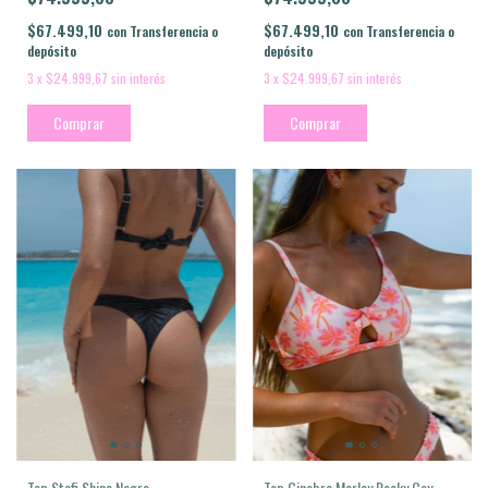
$67.499,10
$67.499,10
con
Transferencia o
con
Transferencia o
depósito
depósito
3
x
$24.999,67
sin interés
3
x
$24.999,67
sin interés
Comprar
Comprar
Top Stefi Shine Negro
Top Ginebra Morley Rocky Cay