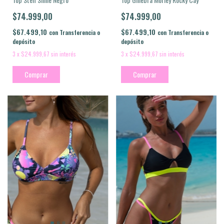
$74.999,00
$74.999,00
$67.499,10
$67.499,10
con
Transferencia o
con
Transferencia o
depósito
depósito
3
x
$24.999,67
sin interés
3
x
$24.999,67
sin interés
Comprar
Comprar