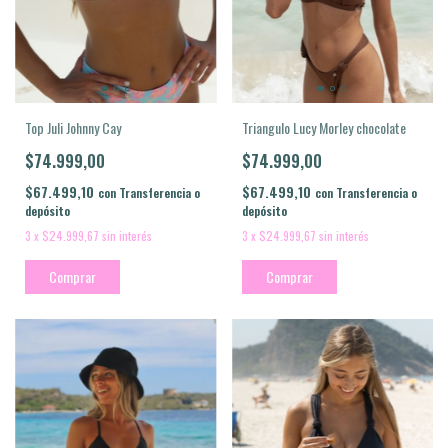
Triangulo Lucy Morley chocolate
Top Juli Johnny Cay
$74.999,00
$74.999,00
$67.499,10
$67.499,10
con
Transferencia o
con
Transferencia o
depósito
depósito
3
x
$24.999,67
sin interés
3
x
$24.999,67
sin interés
Comprar
Comprar