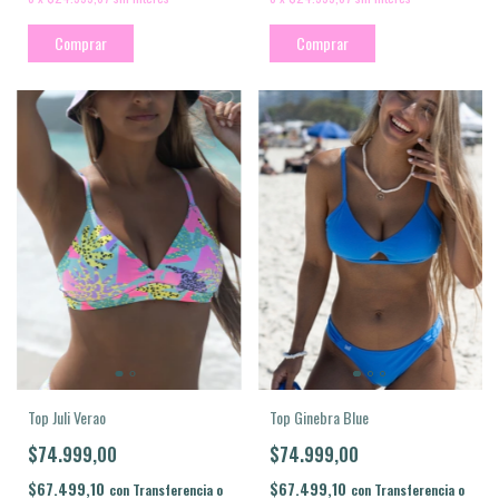
Comprar
Comprar
Top Juli Verao
Top Ginebra Blue
$74.999,00
$74.999,00
$67.499,10
$67.499,10
con
Transferencia o
con
Transferencia o