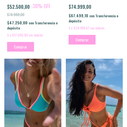
-
30
%
OFF
$52.500,00
$74.999,00
$74.999,00
$67.499,10
con
Transferencia o
depósito
$47.250,00
con
Transferencia o
depósito
3
x
$24.999,67
sin interés
3
x
$17.500,00
sin interés
Comprar
Comprar