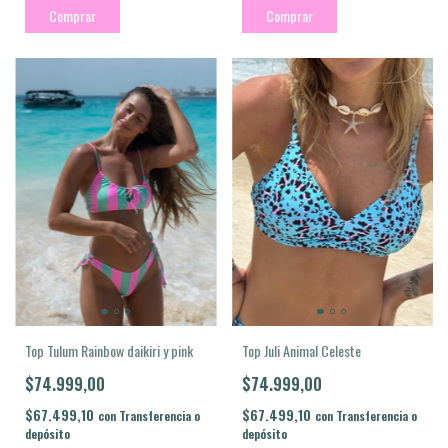
Comprar
Comprar
Top Juli Animal Celeste
Top Tulum Rainbow daikiri y pink
$74.999,00
$74.999,00
$67.499,10
$67.499,10
con
Transferencia o
con
Transferencia o
depósito
depósito