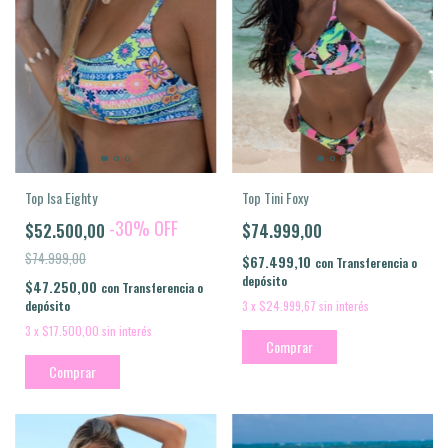
Top Isa Eighty
Top Tini Foxy
-
30
%
OFF
$52.500,00
$74.999,00
$74.999,00
$67.499,10
con
Transferencia o
depósito
$47.250,00
con
Transferencia o
depósito
3
x
$24.999,67
sin interés
3
x
$17.500,00
sin interés
Comprar
Comprar