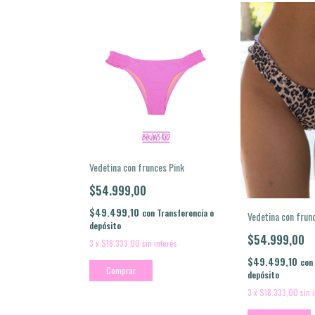
Vedetina con frunces Pink
$54.999,00
$49.499,10
con
Transferencia o
Vedetina con frun
depósito
$54.999,00
3
x
$18.333,00
sin interés
$49.499,10
con
Comprar
depósito
3
x
$18.333,00
sin 