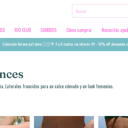
RDS
RIO CLUB
CAMBIOS
Cómo comprar
Necesitás ayu
 Verano pa'l alma 🇨🇴🌴 3 y 6 cuotas sin interés 💳 - 10% off abonando con transfe
nces
a. Laterales fruncidos para un calce cómodo y un look femenino.