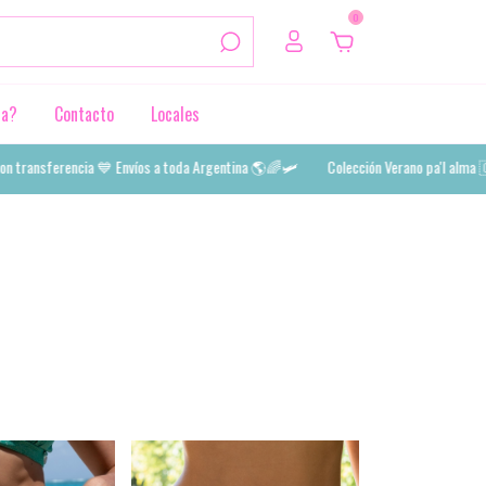
0
da?
Contacto
Locales
rencia 💙 Envíos a toda Argentina 🌎🌈🛩️
Colección Verano pa'l alma 🇨🇴🌴 3 y