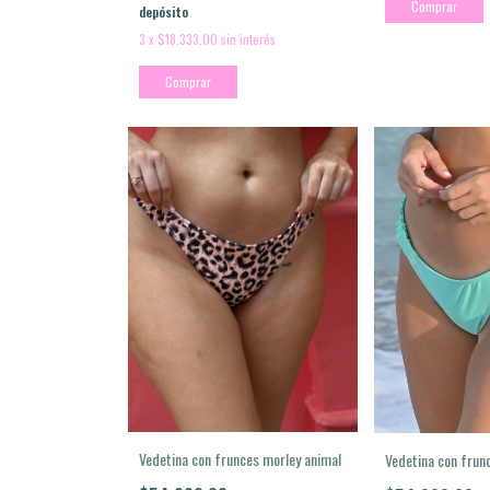
Comprar
depósito
3
x
$18.333,00
sin interés
Comprar
Vedetina con frunces morley animal
Vedetina con frun