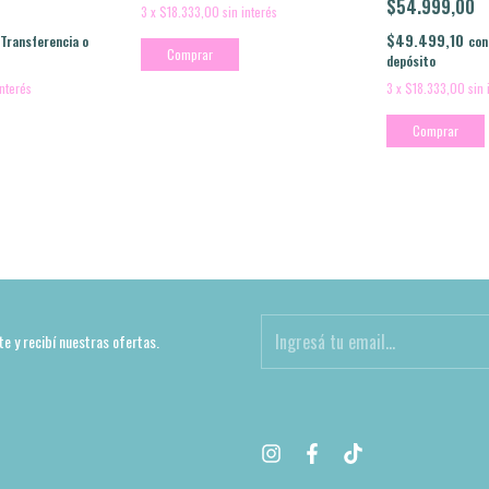
$54.999,00
3
x
$18.333,00
sin interés
$49.499,10
con
Transferencia o
Comprar
depósito
3
x
$18.333,00
sin 
interés
Comprar
te y recibí nuestras ofertas.