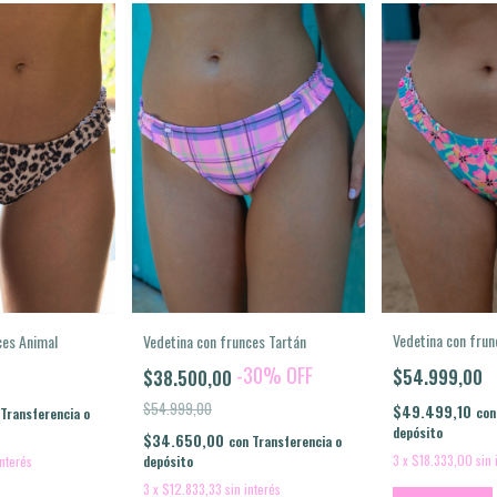
Vedetina con fru
ces Animal
Vedetina con frunces Tartán
-
30
%
OFF
$54.999,00
$38.500,00
$54.999,00
$49.499,10
con
Transferencia o
depósito
$34.650,00
con
Transferencia o
3
x
$18.333,00
sin 
interés
depósito
3
x
$12.833,33
sin interés