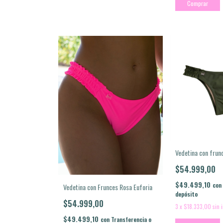
Comprar
Vedetina con frunc
$54.999,00
$49.499,10
con
Vedetina con Frunces Rosa Euforia
depósito
$54.999,00
3
x
$18.333,00
sin 
$49.499,10
con
Transferencia o