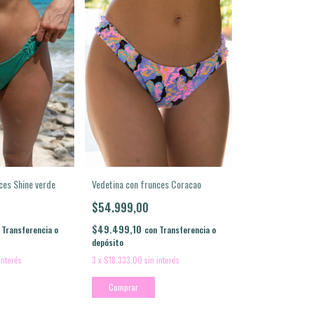
ces Shine verde
Vedetina con frunces Coracao
$54.999,00
$49.499,10
Transferencia o
con
Transferencia o
depósito
interés
3
x
$18.333,00
sin interés
Comprar