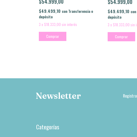
$54.999,00
$54.999,00
$49.499,10
$49.499,10
con
Transferencia o
con
depósito
depósito
3
x
$18.333,00
sin interés
3
x
$18.333,00
sin 
Comprar
Comprar
Newsletter
Registra
Categorías