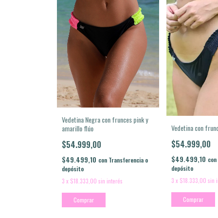
Vedetina Negra con frunces pink y
Vedetina con frun
amarillo flúo
$54.999,00
$54.999,00
$49.499,10
$49.499,10
con
con
Transferencia o
depósito
depósito
3
x
$18.333,00
sin 
3
x
$18.333,00
sin interés
Comprar
Comprar