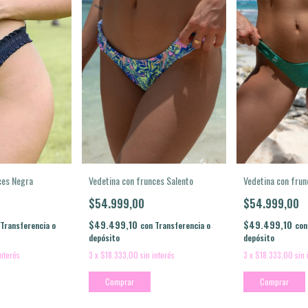
ces Negra
Vedetina con frun
Vedetina con frunces Salento
$54.999,00
$54.999,00
$49.499,10
$49.499,10
Transferencia o
con
con
Transferencia o
depósito
depósito
interés
3
x
$18.333,00
sin 
3
x
$18.333,00
sin interés
Comprar
Comprar