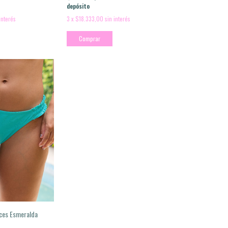
depósito
interés
3
x
$18.333,00
sin interés
Comprar
nces Esmeralda