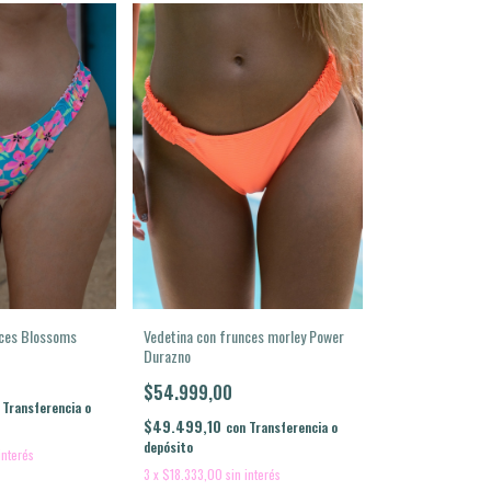
nces Blossoms
Vedetina con frunces morley Power
Durazno
$54.999,00
Transferencia o
$49.499,10
con
Transferencia o
depósito
interés
3
x
$18.333,00
sin interés