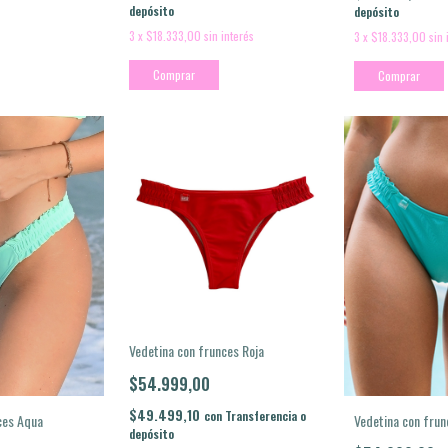
depósito
depósito
3
x
$18.333,00
sin interés
3
x
$18.333,00
sin 
Comprar
Comprar
Vedetina con frunces Roja
$54.999,00
$49.499,10
con
Transferencia o
Vedetina con fru
ces Aqua
depósito