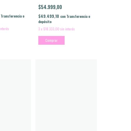
$54.999,00
$49.499,10
Transferencia o
con
Transferencia o
depósito
interés
3
x
$18.333,00
sin interés
Comprar