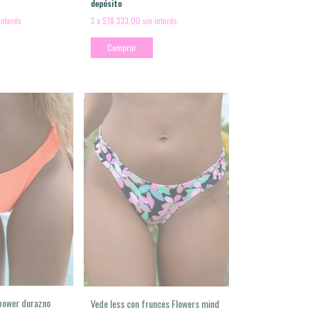
depósito
interés
3
x
$18.333,00
sin interés
Comprar
 power durazno
Vede less con frunces Flowers mind