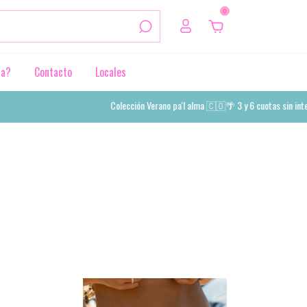
0
da?
Contacto
Locales
Colección Verano pa'l alma 🇨🇴🌴 3 y 6 cuotas sin interés 💳 - 10% off abonan