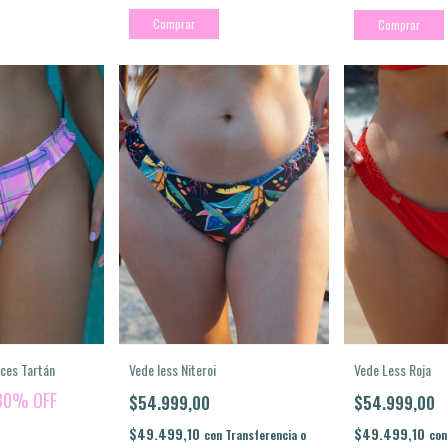
Comprar
Comprar
nces Tartán
Vede less Niteroi
Vede Less Roja
30
%
OFF
$54.999,00
$54.999,00
$49.499,10
$49.499,10
con
Transferencia o
con