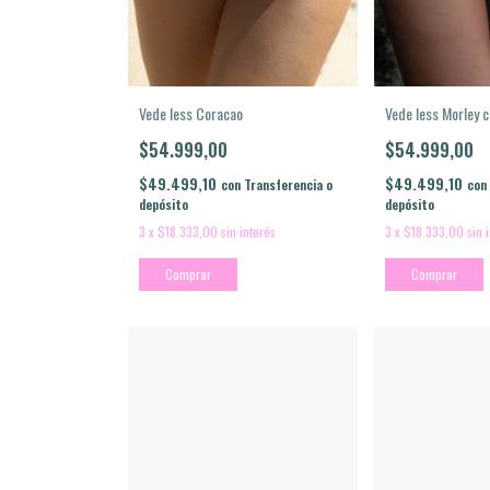
Vede less Coracao
Vede less Morley 
$54.999,00
$54.999,00
$49.499,10
$49.499,10
con
Transferencia o
con
depósito
depósito
3
x
$18.333,00
sin interés
3
x
$18.333,00
sin 
Comprar
Comprar