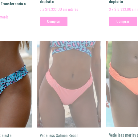
depósito
depósito
Transferencia o
3
x
$18.333,00
sin interés
3
x
$18.333,00
sin 
interés
Comprar
Comprar
Vede less morley
Vede less Salmón Beach
Celeste