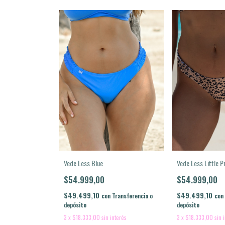
Vede Less Little P
Vede Less Blue
$54.999,00
$54.999,00
$49.499,10
$49.499,10
con
con
Transferencia o
depósito
depósito
3
x
$18.333,00
sin 
3
x
$18.333,00
sin interés