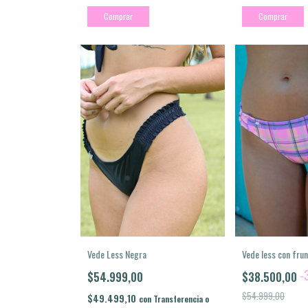
Comprar
Comprar
Vede Less Negra
Vede less con fru
-
$54.999,00
$38.500,00
$54.999,00
$49.499,10
con
Transferencia o