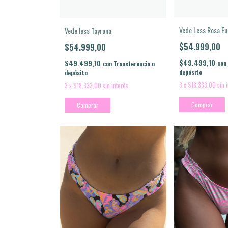
Vede Less Rosa Eu
Vede less Tayrona
$54.999,00
$54.999,00
$49.499,10
$49.499,10
con
con
Transferencia o
depósito
depósito
3
x
$18.333,00
sin 
3
x
$18.333,00
sin interés
Comprar
Comprar