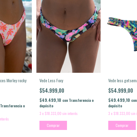
Vede less getsem
Vede Less Foxy
nces Morley rocky
$54.999,00
$54.999,00
$49.499,10
$49.499,10
con
con
Transferencia o
depósito
depósito
Transferencia o
3
x
$18.333,00
sin 
3
x
$18.333,00
sin interés
interés
Comprar
Comprar