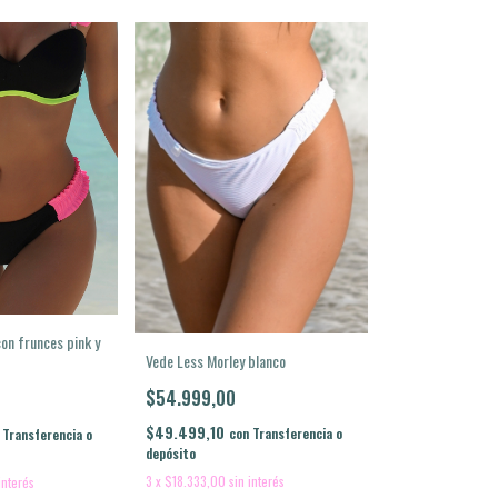
on frunces pink y
Vede Less Morley blanco
$54.999,00
$49.499,10
con
Transferencia o
Transferencia o
depósito
3
x
$18.333,00
sin interés
interés