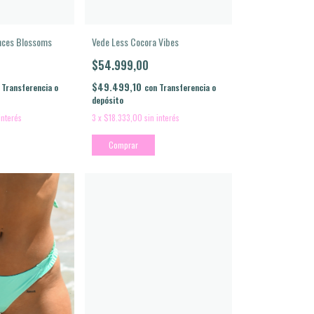
unces Blossoms
Vede Less Cocora Vibes
$54.999,00
$49.499,10
Transferencia o
con
Transferencia o
depósito
interés
3
x
$18.333,00
sin interés
Comprar