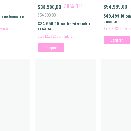
-
30
%
OFF
$54.999,00
$38.500,00
$54.999,00
$49.499,10
con
Transferencia o
depósito
$34.650,00
con
Transferencia o
3
x
$18.333,00
sin 
depósito
interés
3
x
$12.833,33
sin interés
Comprar
Comprar