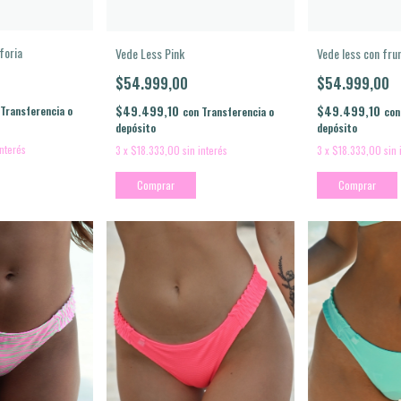
foria
Vede less con fr
Vede Less Pink
$54.999,00
$54.999,00
$49.499,10
$49.499,10
Transferencia o
con
con
Transferencia o
depósito
depósito
interés
3
x
$18.333,00
sin 
3
x
$18.333,00
sin interés
Comprar
Comprar