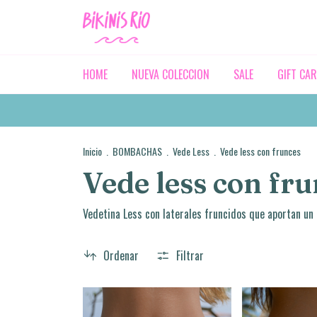
HOME
NUEVA COLECCION
SALE
GIFT CA
Inicio
.
BOMBACHAS
.
Vede Less
.
Vede less con frunces
Vede less con fr
Vedetina Less con laterales fruncidos que aportan un 
Ordenar
Filtrar