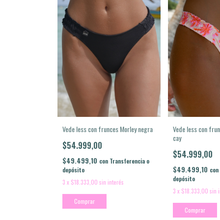
Vede less con frunces Morley negra
Vede less con fru
cay
$54.999,00
$54.999,00
$49.499,10
con
Transferencia o
$49.499,10
depósito
con
depósito
3
x
$18.333,00
sin interés
3
x
$18.333,00
sin 
Comprar
Comprar