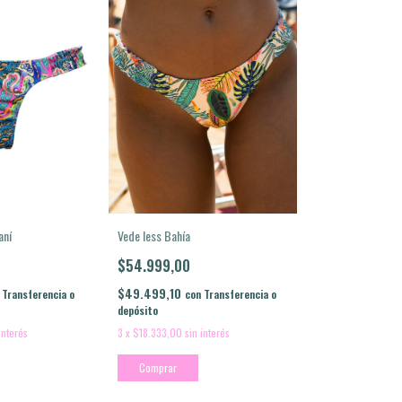
aní
Vede less Bahía
$54.999,00
$49.499,10
Transferencia o
con
Transferencia o
depósito
interés
3
x
$18.333,00
sin interés
Comprar