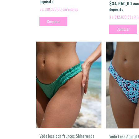
depósito
$34.650,00
con
3
x
$18.333,00
sin interés
depósito
3
x
$12.833,33
sin 
Comprar
Comprar
Vede less con frunces Shine verde
Vede Less Animal 