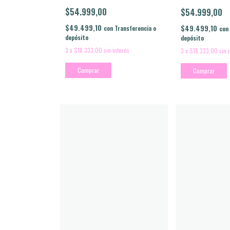
$54.999,00
$54.999,00
$49.499,10
$49.499,10
con
Transferencia o
con
depósito
depósito
3
x
$18.333,00
sin interés
3
x
$18.333,00
sin 
Comprar
Comprar