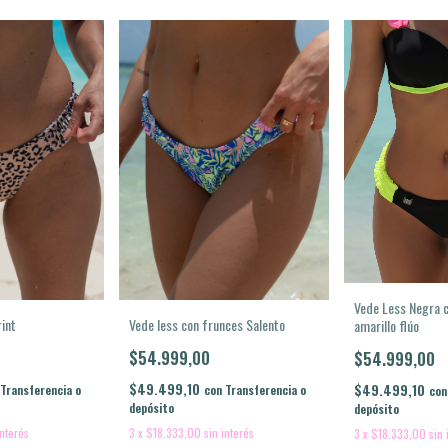
Vede Less Negra c
rint
Vede less con frunces Salento
amarillo flúo
$54.999,00
$54.999,00
$49.499,10
$49.499,10
Transferencia o
con
Transferencia o
con
depósito
depósito
interés
3
x
$18.333,00
sin interés
3
x
$18.333,00
sin 