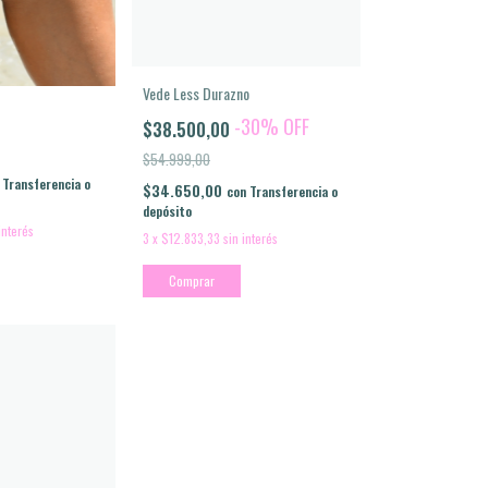
Vede Less Durazno
-
30
%
OFF
$38.500,00
$54.999,00
Transferencia o
$34.650,00
con
Transferencia o
depósito
interés
3
x
$12.833,33
sin interés
Comprar