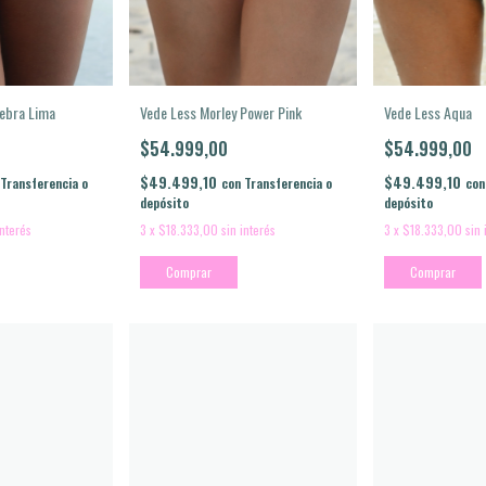
Vede Less Morley Power Pink
cebra Lima
Vede Less Aqua
$54.999,00
$54.999,00
$49.499,10
$49.499,10
con
Transferencia o
Transferencia o
con
depósito
depósito
3
x
$18.333,00
sin interés
interés
3
x
$18.333,00
sin 
Comprar
Comprar