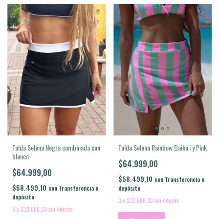
Falda Selena Negra combinada con
Falda Selena Rainbow Daikiri y Pink
blanco
$64.999,00
$64.999,00
$58.499,10
con
Transferencia o
$58.499,10
con
Transferencia o
depósito
depósito
3
x
$21.666,33
sin interés
3
x
$21.666,33
sin interés