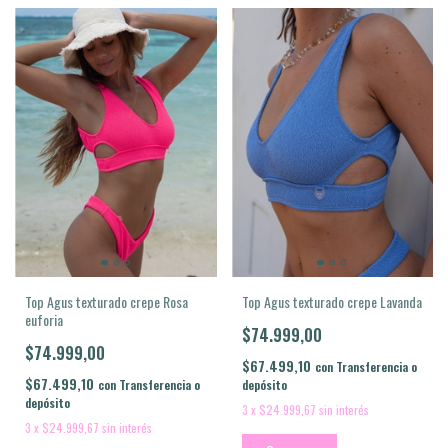
Top Agus texturado crepe Lavanda
Top Agus texturado crepe Rosa
euforia
$74.999,00
$74.999,00
$67.499,10
con
Transferencia o
$67.499,10
depósito
con
Transferencia o
depósito
3
x
$24.999,67
sin interés
3
x
$24.999,67
sin interés