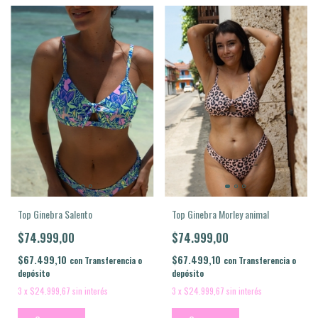
Top Ginebra Morley animal
Top Ginebra Salento
$74.999,00
$74.999,00
$67.499,10
$67.499,10
con
Transferencia o
con
Transferencia o
depósito
depósito
3
x
$24.999,67
sin interés
3
x
$24.999,67
sin interés