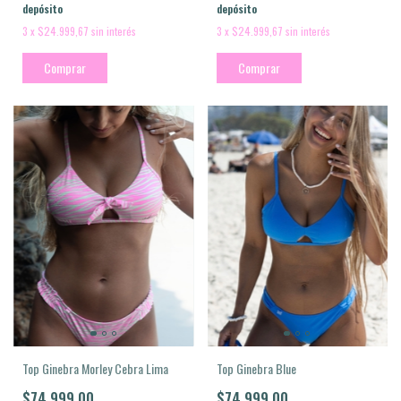
depósito
depósito
3
x
$24.999,67
sin interés
3
x
$24.999,67
sin interés
Comprar
Comprar
Top Ginebra Morley Cebra Lima
Top Ginebra Blue
$74.999,00
$74.999,00