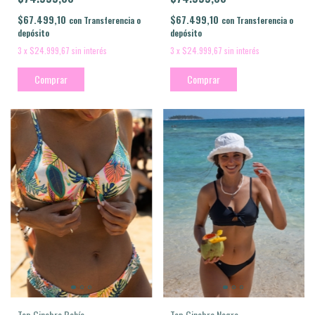
$67.499,10
$67.499,10
con
Transferencia o
con
Transferencia o
depósito
depósito
3
x
$24.999,67
sin interés
3
x
$24.999,67
sin interés
Comprar
Comprar
Top Ginebra Bahía
Top Ginebra Negro