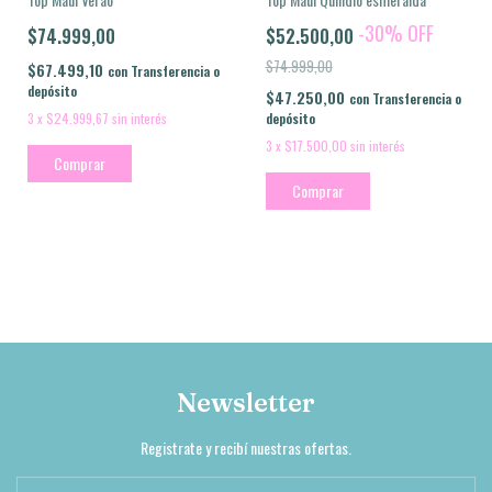
-
30
%
OFF
$52.500,00
$74.999,00
$74.999,00
$67.499,10
con
Transferencia o
depósito
$47.250,00
con
Transferencia o
depósito
3
x
$24.999,67
sin interés
3
x
$17.500,00
sin interés
Comprar
Comprar
Newsletter
Registrate y recibí nuestras ofertas.