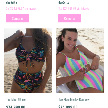
depósito
depósito
3
x
$24.999,67
sin interés
3
x
$24.999,67
sin interés
Comprar
Comprar
Top Maui Niteroi
Top Maui Morley Rainbow
$74.999,00
$74.999,00