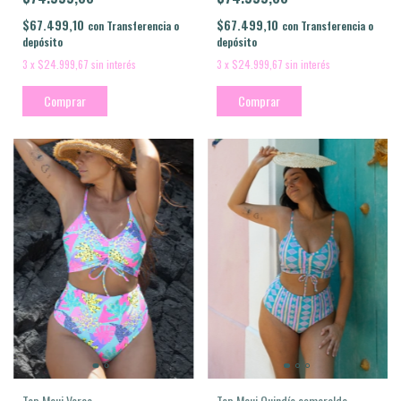
$67.499,10
$67.499,10
con
Transferencia o
con
Transferencia o
depósito
depósito
3
x
$24.999,67
sin interés
3
x
$24.999,67
sin interés
Comprar
Comprar
Top Maui Quindío esmeralda
Top Maui Verao