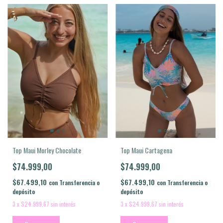
Top Maui Morley Chocolate
Top Maui Cartagena
$74.999,00
$74.999,00
$67.499,10
$67.499,10
con
Transferencia o
con
Transferencia o
depósito
depósito
3
x
$24.999,67
sin interés
3
x
$24.999,67
sin interés