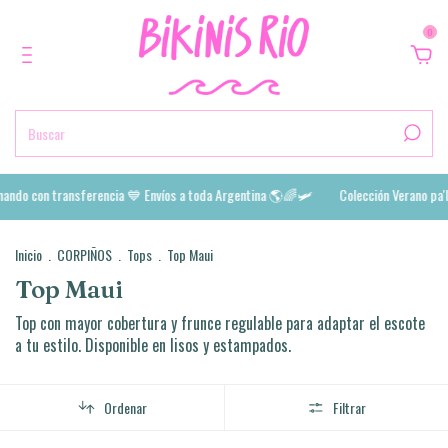
0
do con transferencia 💙 Envíos a toda Argentina 🌎🌈🛩️
Colección Verano pa'l al
Inicio
.
CORPIÑOS
.
Tops
.
Top Maui
Top Maui
Top con mayor cobertura y frunce regulable para adaptar el escote
a tu estilo. Disponible en lisos y estampados.
Ordenar
Filtrar