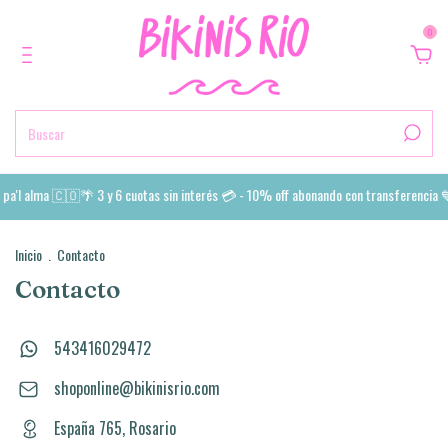
0
 pa'l alma 🇨🇴🌴 3 y 6 cuotas sin interés 💳 - 10% off abonando con transferencia 
Inicio
.
Contacto
Contacto
543416029472
shoponline@bikinisrio.com
España 765, Rosario