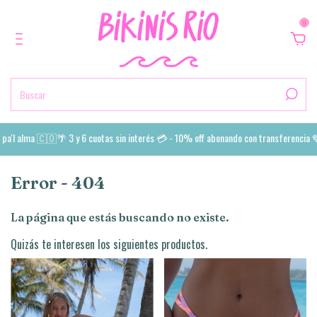
0
a'l alma 🇨🇴🌴 3 y 6 cuotas sin interés 💳 - 10% off abonando con transferencia 💙
Error - 404
La página que estás buscando no existe.
Quizás te interesen los siguientes productos.