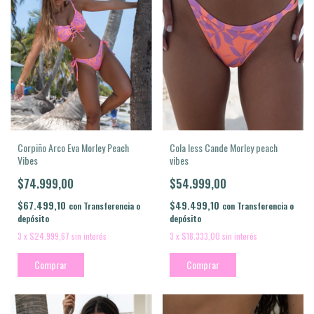
Cola less Cande Morley peach
Corpiño Arco Eva Morley Peach
vibes
Vibes
$54.999,00
$74.999,00
$49.499,10
$67.499,10
con
Transferencia o
con
Transferencia o
depósito
depósito
3
x
$18.333,00
sin interés
3
x
$24.999,67
sin interés
Comprar
Comprar