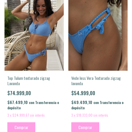
Top Tulum texturado zigzag
Vede less Vera Texturado zigzag
Lavanda
lavanda
$74.999,00
$54.999,00
$67.499,10
$49.499,10
con
Transferencia o
con
Transferencia o
depósito
depósito
3
x
$24.999,67
sin interés
3
x
$18.333,00
sin interés
Comprar
Comprar