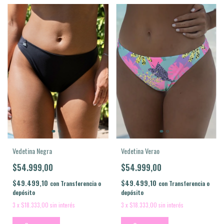
Vedetina Verao
Vedetina Negra
$54.999,00
$54.999,00
$49.499,10
$49.499,10
con
Transferencia o
con
Transferencia o
depósito
depósito
3
x
$18.333,00
sin interés
3
x
$18.333,00
sin interés