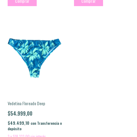
Comprar
Comprar
Vedetina Floreado Deep
$54.999,00
$49.499,10
con
Transferencia o
depósito
3
x
$18.333,00
sin interés