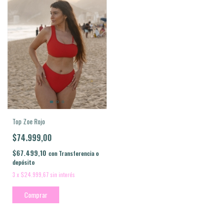
Top Zoe Rojo
$74.999,00
$67.499,10
con
Transferencia o
depósito
3
x
$24.999,67
sin interés
Comprar