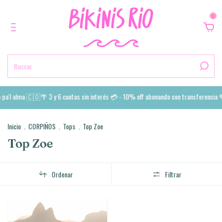
0
pa'l alma 🇨🇴🌴 3 y 6 cuotas sin interés 💳 - 10% off abonando con transferencia 
Inicio
.
CORPIÑOS
.
Tops
.
Top Zoe
Top Zoe
Ordenar
Filtrar