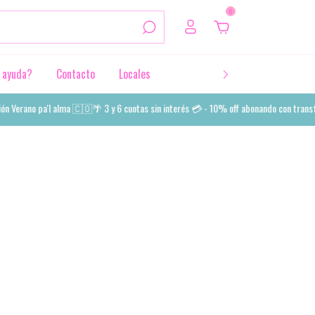
0
 ayuda?
Contacto
Locales
erano pa'l alma 🇨🇴🌴 3 y 6 cuotas sin interés 💳 - 10% off abonando con transfere