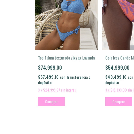
Cola less Cande M
Top Tulum texturado zigzag Lavanda
$54.999,00
$74.999,00
$49.499,10
$67.499,10
con
con
Transferencia o
depósito
depósito
3
x
$18.333,00
sin 
3
x
$24.999,67
sin interés
Comprar
Comprar