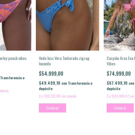
orley peach vibes
Vede less Vera Texturado zigzag
Corpiño Arco Eva 
lavanda
Vibes
$54.999,00
$74.999,00
Transferencia o
$49.499,10
$67.499,10
con
Transferencia o
con
depósito
depósito
interés
3
x
$18.333,00
sin interés
3
x
$24.999,67
sin
Comprar
Comprar