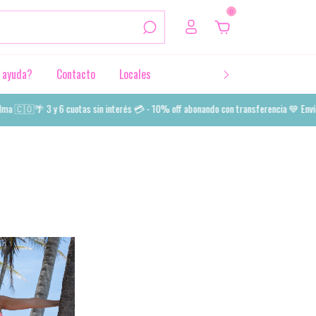
0
 ayuda?
Contacto
Locales
🇴🌴 3 y 6 cuotas sin interés 💳 - 10% off abonando con transferencia 💙 Envíos a t