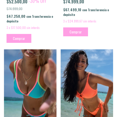
-
30
%
OFF
$52.500,00
$74.999,00
$74.999,00
$67.499,10
con
Transferencia o
depósito
$47.250,00
con
Transferencia o
depósito
3
x
$24.999,67
sin interés
3
x
$17.500,00
sin interés
Comprar
Comprar