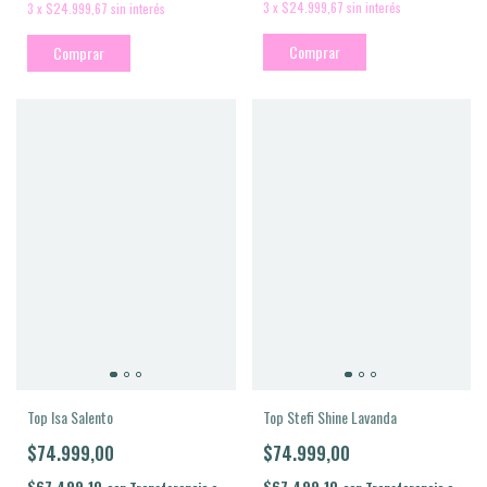
3
x
$24.999,67
sin interés
3
x
$24.999,67
sin interés
Comprar
Comprar
Top Isa Salento
Top Stefi Shine Lavanda
$74.999,00
$74.999,00
$67.499,10
$67.499,10