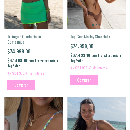
Top Gina Morley Chocolate
Triángulo Guada Daikiri
Combinado
$74.999,00
$74.999,00
$67.499,10
con
Transferencia o
$67.499,10
depósito
con
Transferencia o
depósito
3
x
$24.999,67
sin interés
3
x
$24.999,67
sin interés
Comprar
Comprar