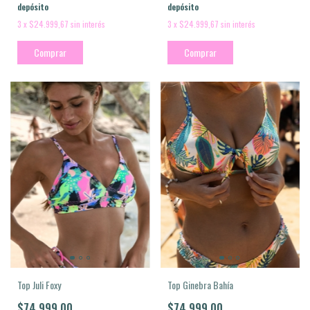
depósito
depósito
3
x
$24.999,67
sin interés
3
x
$24.999,67
sin interés
Comprar
Comprar
Top Juli Foxy
Top Ginebra Bahía
$74.999,00
$74.999,00