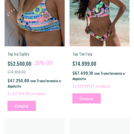
Top Isa Eighty
Top Tini Foxy
-
30
%
OFF
$52.500,00
$74.999,00
$74.999,00
$67.499,10
con
Transferencia o
depósito
$47.250,00
con
Transferencia o
depósito
3
x
$24.999,67
sin interés
3
x
$17.500,00
sin interés
Comprar
Comprar