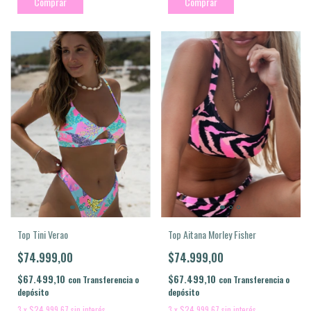
Comprar
Comprar
Top Aitana Morley Fisher
Top Tini Verao
$74.999,00
$74.999,00
$67.499,10
$67.499,10
con
Transferencia o
con
Transferencia o
depósito
depósito
3
x
$24.999,67
sin interés
3
x
$24.999,67
sin interés