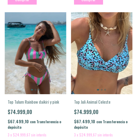
Top Juli Animal Celeste
Top Tulum Rainbow daikiri y pink
$74.999,00
$74.999,00
$67.499,10
$67.499,10
con
Transferencia o
con
Transferencia o
depósito
depósito
3
x
$24.999,67
sin interés
3
x
$24.999,67
sin interés