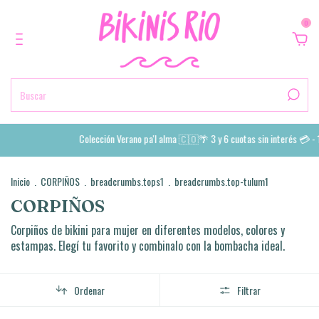
0
n Verano pa'l alma 🇨🇴🌴 3 y 6 cuotas sin interés 💳 - 10% off abonando con transf
Inicio
.
CORPIÑOS
.
breadcrumbs.tops1
.
breadcrumbs.top-tulum1
CORPIÑOS
Corpiños de bikini para mujer en diferentes modelos, colores y
estampas. Elegí tu favorito y combinalo con la bombacha ideal.
Ordenar
Filtrar