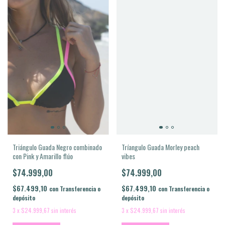
Tríangulo Guada Morley peach
Triángulo Guada Negro combinado
vibes
con Pink y Amarillo flúo
$74.999,00
$74.999,00
$67.499,10
$67.499,10
con
Transferencia o
con
Transferencia o
depósito
depósito
3
x
$24.999,67
sin interés
3
x
$24.999,67
sin interés