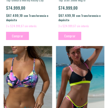
$74.999,00
$74.999,00
$67.499,10
$67.499,10
con
Transferencia o
con
Transferencia o
depósito
depósito
3
x
$24.999,67
sin interés
3
x
$24.999,67
sin interés
Comprar
Comprar