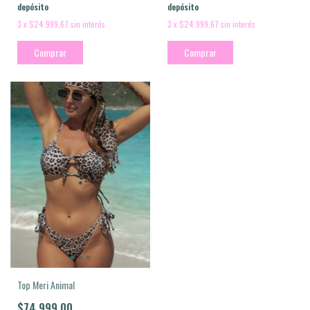
depósito
depósito
3
x
$24.999,67
sin interés
3
x
$24.999,67
sin interés
Comprar
Comprar
Top Meri Animal
$74.999,00