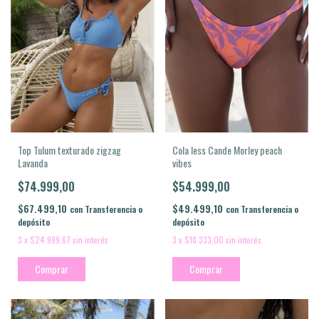
Cola less Cande Morley peach
Top Tulum texturado zigzag
vibes
Lavanda
$54.999,00
$74.999,00
$49.499,10
$67.499,10
con
Transferencia o
con
Transferencia o
depósito
depósito
3
x
$18.333,00
sin interés
3
x
$24.999,67
sin interés
Comprar
Comprar