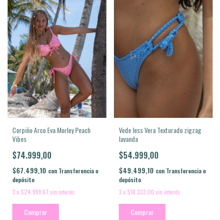
Vede less Vera Texturado zigzag
Corpiño Arco Eva Morley Peach
lavanda
Vibes
$54.999,00
$74.999,00
$49.499,10
$67.499,10
con
Transferencia o
con
Transferencia o
depósito
depósito
3
x
$18.333,00
sin interés
3
x
$24.999,67
sin interés
Comprar
Comprar