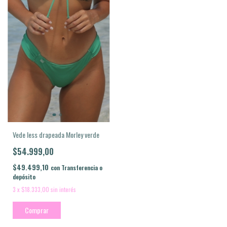
Vede less drapeada Morley verde
$54.999,00
$49.499,10
con
Transferencia o
depósito
3
x
$18.333,00
sin interés
Comprar