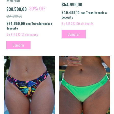
esmeralda
$54.999,00
-
30
%
OFF
$38.500,00
$49.499,10
con
Transferencia o
$54.999,00
depósito
$34.650,00
3
x
$18.333,00
sin interés
con
Transferencia o
depósito
Comprar
3
x
$12.833,33
sin interés
Comprar