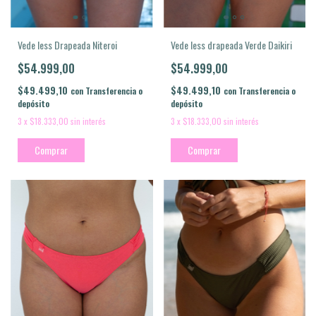
Vede less Drapeada Niteroi
Vede less drapeada Verde Daikiri
$54.999,00
$54.999,00
$49.499,10
$49.499,10
con
Transferencia o
con
Transferencia o
depósito
depósito
3
x
$18.333,00
sin interés
3
x
$18.333,00
sin interés
Comprar
Comprar