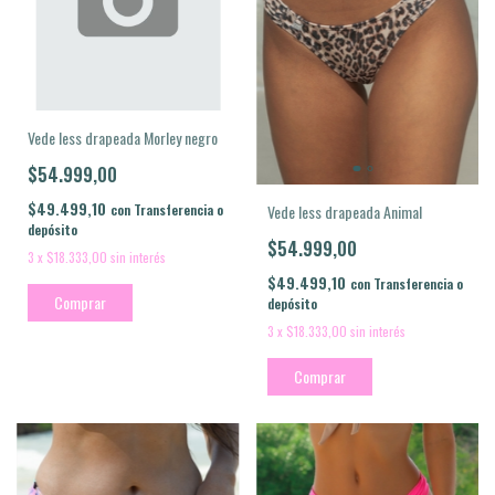
Vede less drapeada Morley negro
$54.999,00
$49.499,10
con
Transferencia o
Vede less drapeada Animal
depósito
$54.999,00
3
x
$18.333,00
sin interés
$49.499,10
con
Transferencia o
Comprar
depósito
3
x
$18.333,00
sin interés
Comprar