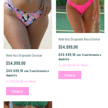
Vede less Drapeada Rosa Euforia
$54.999,00
$49.499,10
con
Transferencia o
Vede less Drapeada Coracao
depósito
$54.999,00
3
x
$18.333,00
sin interés
$49.499,10
con
Transferencia o
Comprar
depósito
3
x
$18.333,00
sin interés
Comprar