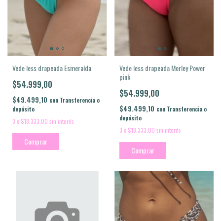
Vede less drapeada Esmeralda
Vede less drapeada Morley Power
pink
$54.999,00
$54.999,00
$49.499,10
con
Transferencia o
$49.499,10
depósito
con
Transferencia o
depósito
3
x
$18.333,00
sin interés
3
x
$18.333,00
sin interés
Comprar
Comprar