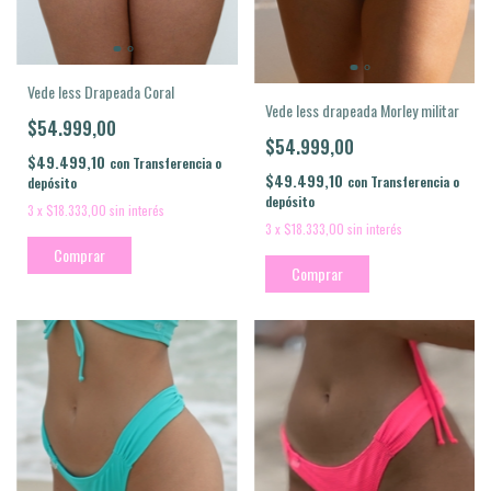
Vede less Drapeada Coral
Vede less drapeada Morley militar
$54.999,00
$54.999,00
$49.499,10
con
Transferencia o
$49.499,10
con
Transferencia o
depósito
depósito
3
x
$18.333,00
sin interés
3
x
$18.333,00
sin interés
Comprar
Comprar