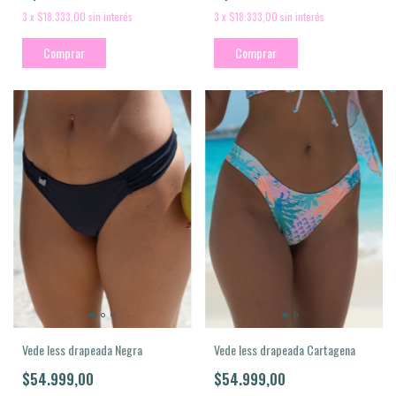
3
x
$18.333,00
sin interés
3
x
$18.333,00
sin interés
Comprar
Comprar
Vede less drapeada Negra
Vede less drapeada Cartagena
$54.999,00
$54.999,00