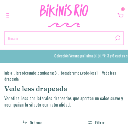
0
Colección Verano pa'l alma 🇨🇴🌴 3 y 6 cuotas sin interé
Inicio
.
breadcrumbs.bombachas3
.
breadcrumbs.vede-less1
.
Vede less
drapeada
Vede less drapeada
Vedetina Less con laterales drapeados que aportan un calce suave y
acompañan la silueta con naturalidad.
Ordenar
Filtrar