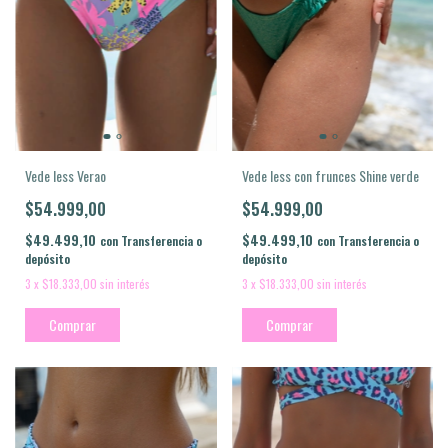
Vede less con frunces Shine verde
Vede less Verao
$54.999,00
$54.999,00
$49.499,10
$49.499,10
con
Transferencia o
con
Transferencia o
depósito
depósito
3
x
$18.333,00
sin interés
3
x
$18.333,00
sin interés
Comprar
Comprar