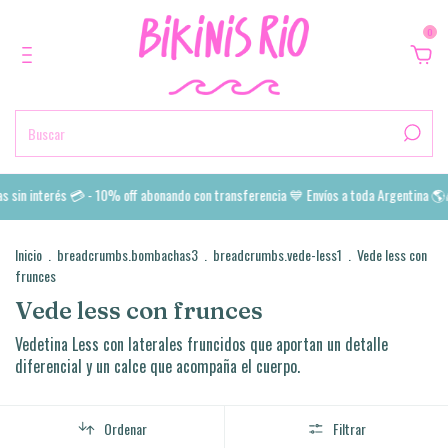
0
 off abonando con transferencia 💙 Envíos a toda Argentina 🌎🌈🛩️
Colección Ver
Inicio
.
breadcrumbs.bombachas3
.
breadcrumbs.vede-less1
.
Vede less con
frunces
Vede less con frunces
Vedetina Less con laterales fruncidos que aportan un detalle
diferencial y un calce que acompaña el cuerpo.
Ordenar
Filtrar