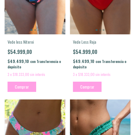
Vede less Niteroi
Vede Less Roja
$54.999,00
$54.999,00
$49.499,10
$49.499,10
con
Transferencia o
con
Transferencia o
depósito
depósito
3
x
$18.333,00
sin interés
3
x
$18.333,00
sin interés
Comprar
Comprar