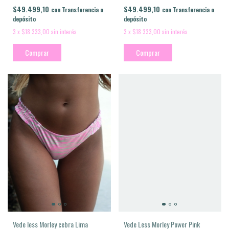
$49.499,10
$49.499,10
con
Transferencia o
con
Transferencia o
depósito
depósito
3
x
$18.333,00
sin interés
3
x
$18.333,00
sin interés
Comprar
Comprar
Vede Less Morley Power Pink
Vede less Morley cebra Lima