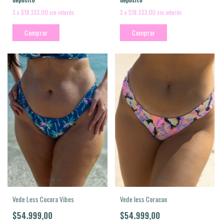
3
x
$18.333,00
sin interés
3
x
$18.333,00
sin interés
Comprar
Comprar
Vede less Coracao
Vede Less Cocora Vibes
$54.999,00
$54.999,00