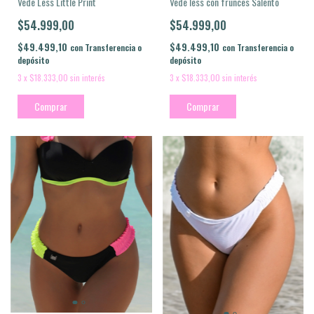
Vede Less Little Print
Vede less con frunces Salento
$54.999,00
$54.999,00
$49.499,10
$49.499,10
con
Transferencia o
con
Transferencia o
depósito
depósito
3
x
$18.333,00
sin interés
3
x
$18.333,00
sin interés
Comprar
Comprar