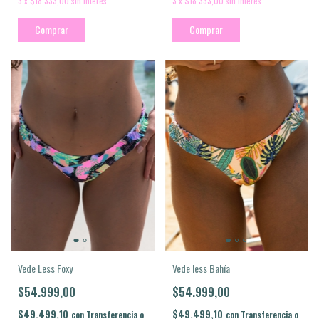
3
x
$18.333,00
sin interés
3
x
$18.333,00
sin interés
Comprar
Comprar
Vede Less Foxy
Vede less Bahía
$54.999,00
$54.999,00
$49.499,10
$49.499,10
con
Transferencia o
con
Transferencia o