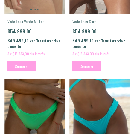
Vede Less Coral
Vede Less Verde Militar
$54.999,00
$54.999,00
$49.499,10
$49.499,10
con
Transferencia o
con
Transferencia o
depósito
depósito
3
x
$18.333,00
sin interés
3
x
$18.333,00
sin interés
Comprar
Comprar