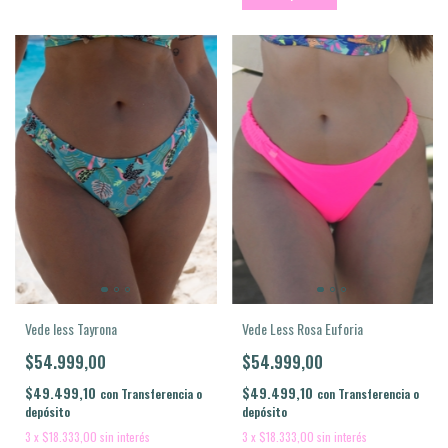
Vede Less Rosa Euforia
Vede less Tayrona
$54.999,00
$54.999,00
$49.499,10
$49.499,10
con
Transferencia o
con
Transferencia o
depósito
depósito
3
x
$18.333,00
sin interés
3
x
$18.333,00
sin interés