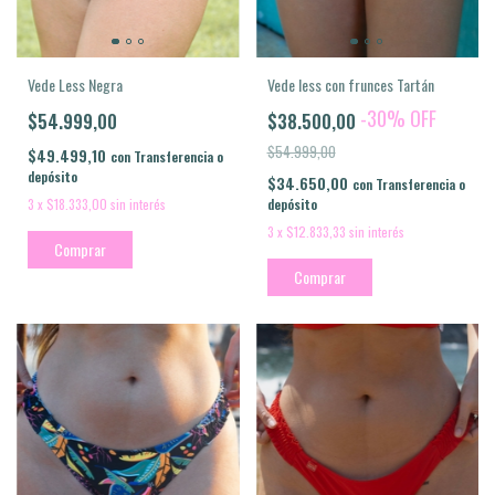
Vede Less Negra
Vede less con frunces Tartán
-
30
%
OFF
$54.999,00
$38.500,00
$54.999,00
$49.499,10
con
Transferencia o
depósito
$34.650,00
con
Transferencia o
3
x
$18.333,00
sin interés
depósito
3
x
$12.833,33
sin interés
Comprar
Comprar