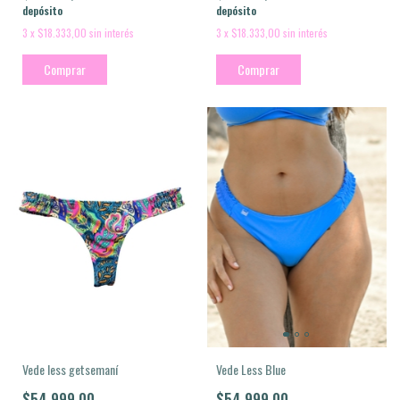
depósito
depósito
3
x
$18.333,00
sin interés
3
x
$18.333,00
sin interés
Comprar
Comprar
Vede Less Blue
Vede less getsemaní
$54.999,00
$54.999,00