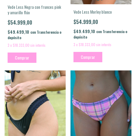
Vede Less Negra con frunces pink
Vede Less Morley blanco
y amarillo flúo
$54.999,00
$54.999,00
$49.499,10
$49.499,10
con
Transferencia o
con
Transferencia o
depósito
depósito
3
x
$18.333,00
sin interés
3
x
$18.333,00
sin interés
Comprar
Comprar