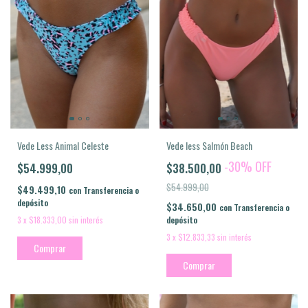
Vede less Salmón Beach
Vede Less Animal Celeste
-
30
%
OFF
$38.500,00
$54.999,00
$54.999,00
$49.499,10
con
Transferencia o
depósito
$34.650,00
con
Transferencia o
depósito
3
x
$18.333,00
sin interés
3
x
$12.833,33
sin interés
Comprar
Comprar