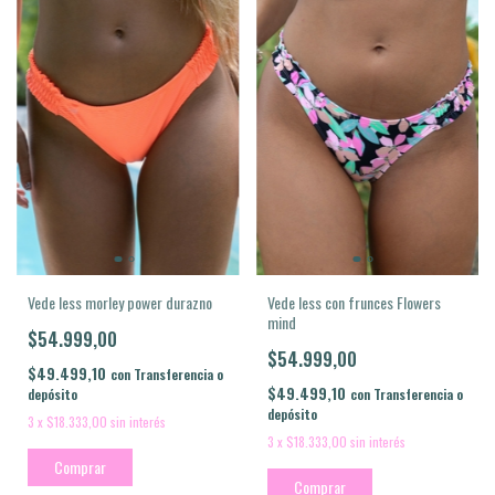
Vede less morley power durazno
Vede less con frunces Flowers
mind
$54.999,00
$54.999,00
$49.499,10
con
Transferencia o
$49.499,10
depósito
con
Transferencia o
depósito
3
x
$18.333,00
sin interés
3
x
$18.333,00
sin interés
Comprar
Comprar