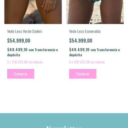
Vede Less Verde Daikiri
Vede Less Esmeralda
$54.999,00
$54.999,00
$49.499,10
$49.499,10
con
Transferencia o
con
Transferencia o
depósito
depósito
3
x
$18.333,00
sin interés
3
x
$18.333,00
sin interés
Comprar
Comprar