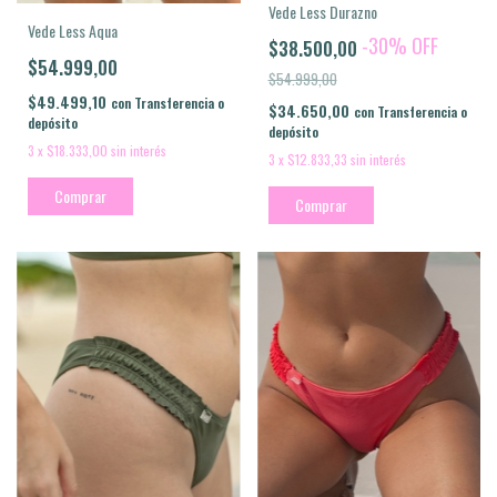
Vede Less Durazno
Vede Less Aqua
-
30
%
OFF
$38.500,00
$54.999,00
$54.999,00
$49.499,10
con
Transferencia o
$34.650,00
con
Transferencia o
depósito
depósito
3
x
$18.333,00
sin interés
3
x
$12.833,33
sin interés
Comprar
Comprar