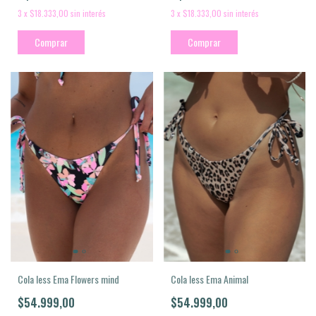
3
x
$18.333,00
sin interés
3
x
$18.333,00
sin interés
Comprar
Comprar
Cola less Ema Animal
Cola less Ema Flowers mind
$54.999,00
$54.999,00