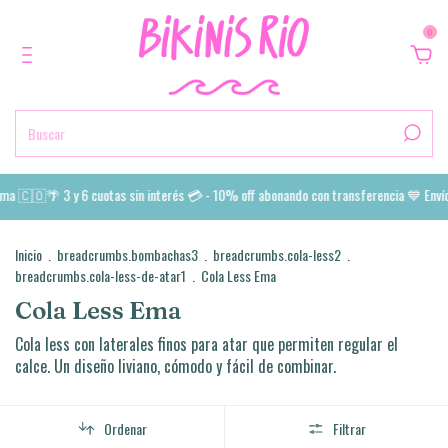
0
 🇨🇴🌴 3 y 6 cuotas sin interés 💳 - 10% off abonando con transferencia 💙 Envíos 
Inicio
.
breadcrumbs.bombachas3
.
breadcrumbs.cola-less2
.
breadcrumbs.cola-less-de-atar1
.
Cola Less Ema
Cola Less Ema
Cola less con laterales finos para atar que permiten regular el
calce. Un diseño liviano, cómodo y fácil de combinar.
Ordenar
Filtrar