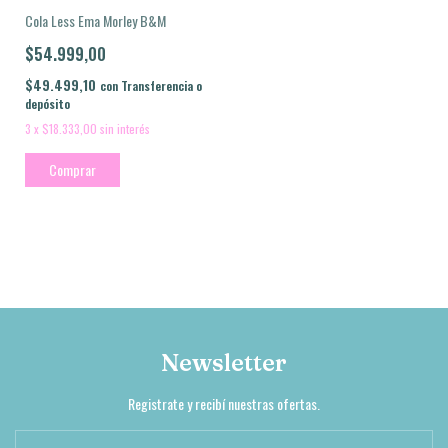
Cola Less Ema Morley B&M
$54.999,00
$49.499,10
con
Transferencia o
depósito
3
x
$18.333,00
sin interés
Comprar
Newsletter
Registrate y recibí nuestras ofertas.