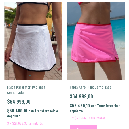
Falda Karol Pink Combinada
Falda Karol Morley blanca
combinada
$64.999,00
$64.999,00
$58.499,10
con
Transferencia o
$58.499,10
depósito
con
Transferencia o
depósito
3
x
$21.666,33
sin interés
3
x
$21.666,33
sin interés