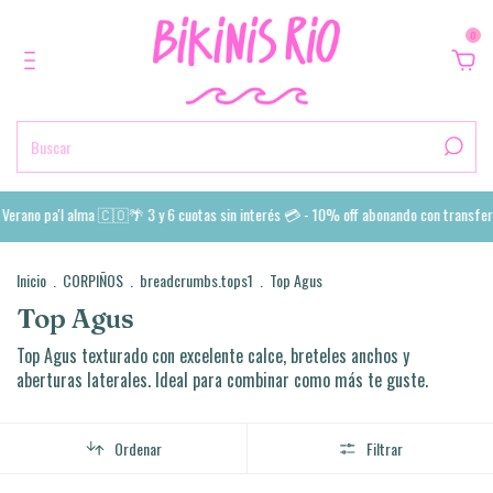
0
erano pa'l alma 🇨🇴🌴 3 y 6 cuotas sin interés 💳 - 10% off abonando con transfere
Inicio
.
CORPIÑOS
.
breadcrumbs.tops1
.
Top Agus
Top Agus
Top Agus texturado con excelente calce, breteles anchos y
aberturas laterales. Ideal para combinar como más te guste.
Ordenar
Filtrar