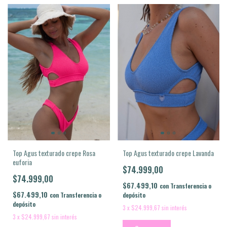
Top Agus texturado crepe Lavanda
Top Agus texturado crepe Rosa
euforia
$74.999,00
$74.999,00
$67.499,10
con
Transferencia o
$67.499,10
depósito
con
Transferencia o
depósito
3
x
$24.999,67
sin interés
3
x
$24.999,67
sin interés